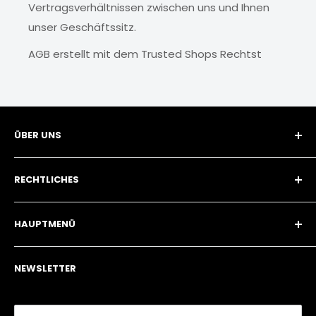
Vertragsverhältnissen zwischen uns und Ihnen
unser Geschäftssitz.
AGB erstellt mit dem Trusted Shops Rechtst
ÜBER UNS
Hux Home (ISolarPro GmbH)
RECHTLICHES
+49 179 66 22 958
angebot@isolarpro.de
Wiederruf
HAUPTMENÜ
Impressum
Datenschutzerklärung
Home
NEWSLETTER
AGB
Kategorien
Versandbedingungen
Über Uns