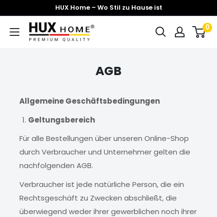
Direkt
HUX Home – Wo Stil zu Hause ist
zum
0
Hux-
Inhalt
Home
AGB
Allgemeine Geschäftsbedingungen
Geltungsbereich
Für alle Bestellungen über unseren Online-Shop
durch Verbraucher und Unternehmer gelten die
nachfolgenden AGB.
Verbraucher ist jede natürliche Person, die ein
Rechtsgeschäft zu Zwecken abschließt, die
überwiegend weder ihrer gewerblichen noch ihrer