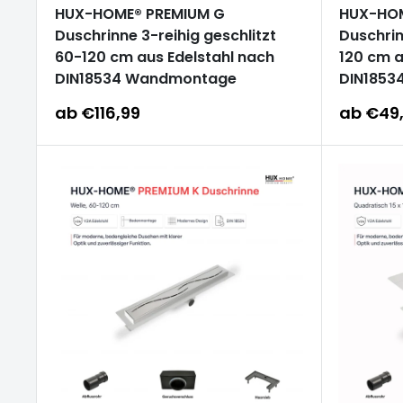
HUX-HOME® PREMIUM G
HUX-HOM
Duschrinne 3-reihig geschlitzt
Duschrin
60-120 cm aus Edelstahl nach
120 cm a
DIN18534 Wandmontage
DIN1853
Sonderpreis
Sonderp
ab €116,99
ab €49