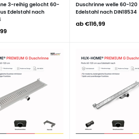
ne 3-reihig gelocht 60-
Duschrinne welle 60-120
us Edelstahl nach
Edelstahl nach DIN18534
4
Sonderpreis
ab €116,99
reis
,99