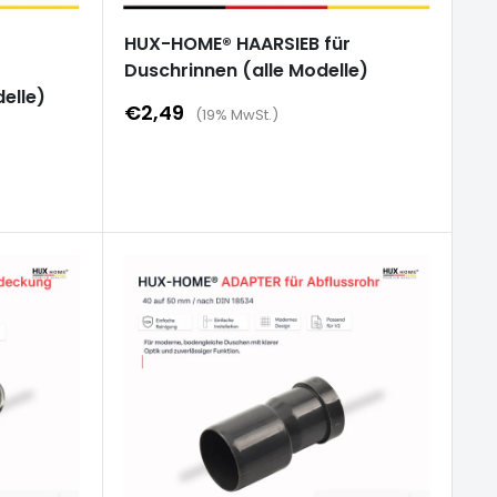
HUX-HOME® HAARSIEB für
Duschrinnen (alle Modelle)
elle)
Sonderpreis
€2,49
(19% MwSt.)