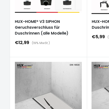
HUX-HOME® V3 SIPHON
HUX-HOM
Geruchsverschluss für
Duschrin
Duschrinnen (alle Modelle)
Sonderp
€5,99
(
Sonderpreis
€12,99
(19% MwSt.)