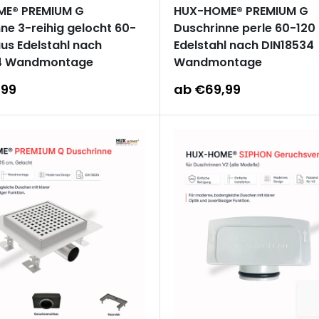
E® PREMIUM G
HUX-HOME® PREMIUM G
ne 3-reihig gelocht 60-
Duschrinne perle 60-120
us Edelstahl nach
Edelstahl nach DIN18534
4 Wandmontage
Wandmontage
reis
Sonderpreis
,99
ab €69,99