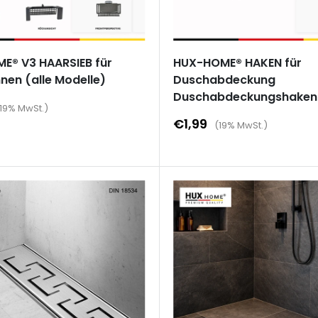
E® V3 HAARSIEB für
HUX-HOME® HAKEN für
nen (alle Modelle)
Duschabdeckung
Duschabdeckungshaken
reis
19% MwSt.)
Sonderpreis
€1,99
(19% MwSt.)