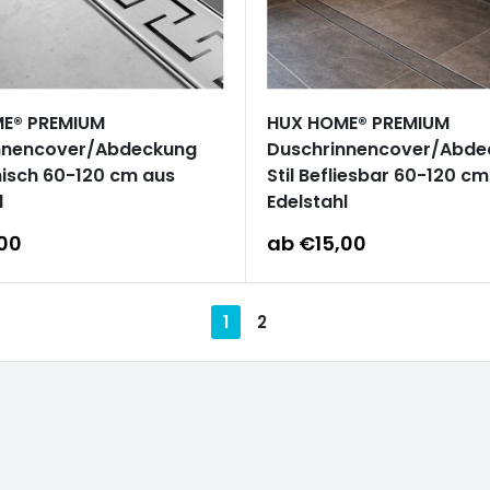
E® PREMIUM
HUX HOME® PREMIUM
nnencover/Abdeckung
Duschrinnencover/Abde
chisch 60-120 cm aus
Stil Befliesbar 60-120 c
l
Edelstahl
reis
Sonderpreis
00
ab €15,00
1
2