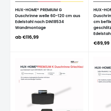
HUX-HOME® PREMIUM G
HUX-HOM
Duschrinne welle 60-120 cm aus
Duschrin
Edelstahl nach DIN18534
cm befli
Wandmontage
geschlit
Edelstah
Sonderpreis
ab €116,99
Sonderp
€89,99