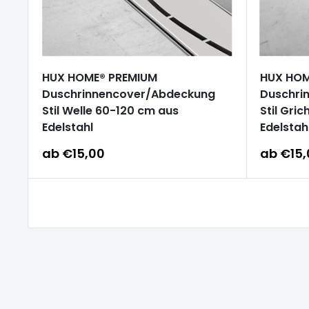
HUX HOME® PREMIUM
HUX HOM
Duschrinnencover/Abdeckung
Duschri
Stil Welle 60-120 cm aus
Stil Gri
Edelstahl
Edelstah
Sonderpreis
Sonderp
ab €15,00
ab €15,