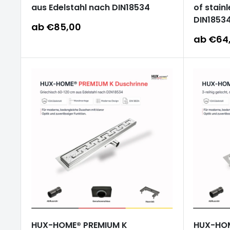
aus Edelstahl nach DIN18534
of stain
DIN1853
Sonderpreis
ab €85,00
Sonderp
ab €64
HUX-HOME® PREMIUM K
HUX-HOM