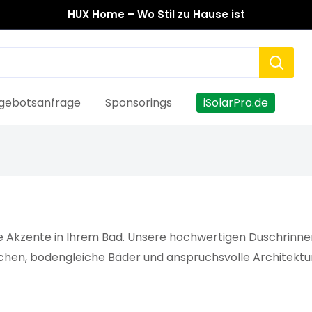
HUX Home – Wo Stil zu Hause ist
gebotsanfrage
Sponsorings
iSolarPro.de
le Akzente in Ihrem Bad. Unsere hochwertigen Duschrinne
hen, bodengleiche Bäder und anspruchsvolle Architektur