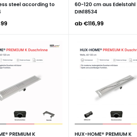
less steel according to
60-120 cm aus Edelstahl
4
DIN18534
reis
Sonderpreis
,99
ab €116,99
E® PREMIUM K
HUX-HOME® PREMIUM K