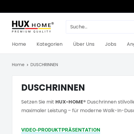
Direkt
zum
Inhalt
Hux-
Home
Home
Kategorien
Über Uns
Jobs
An
Home
DUSCHRINNEN
DUSCHRINNEN
Setzen Sie mit
HUX-HOME®
Duschrinnen stilvol
maximaler Leistung – für moderne Walk-In-Dusc
VIDEO-PRODUKTPRÄSENTATION