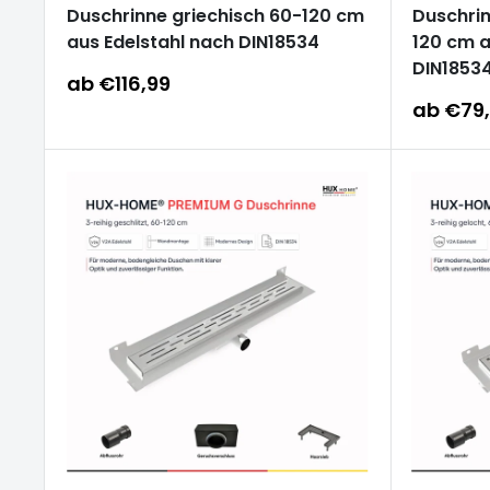
Duschrinne griechisch 60-120 cm
Duschrin
aus Edelstahl nach DIN18534
120 cm a
DIN1853
Sonderpreis
ab €116,99
Sonderp
ab €79