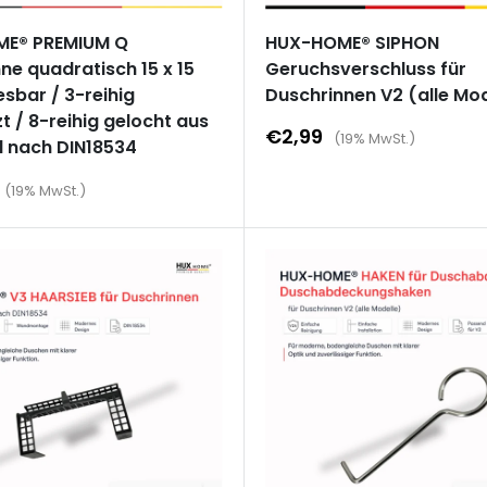
E® PREMIUM Q
HUX-HOME® SIPHON
ne quadratisch 15 x 15
Geruchsverschluss für
esbar / 3-reihig
Duschrinnen V2 (alle Mod
zt / 8-reihig gelocht aus
Sonderpreis
€2,99
(19% MwSt.)
l nach DIN18534
reis
(19% MwSt.)