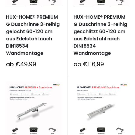
HUX-HOME® PREMIUM
HUX-HOME® PREMIUM
G Duschrinne 3-reihig
G Duschrinne 3-reihig
gelocht 60-120 cm
geschlitzt 60-120 cm
aus Edelstahl nach
aus Edelstahl nach
DIN18534
DIN18534
Wandmontage
Wandmontage
Sonderpreis
Sonderpreis
ab €49,99
ab €116,99