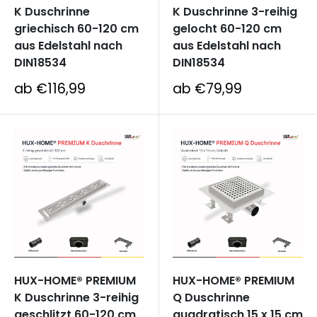
K Duschrinne
K Duschrinne 3-reihig
griechisch 60-120 cm
gelocht 60-120 cm
aus Edelstahl nach
aus Edelstahl nach
DIN18534
DIN18534
Sonderpreis
Sonderpreis
ab €116,99
ab €79,99
HUX-HOME® PREMIUM
HUX-HOME® PREMIUM
K Duschrinne 3-reihig
Q Duschrinne
geschlitzt 60-120 cm
quadratisch 15 x 15 cm