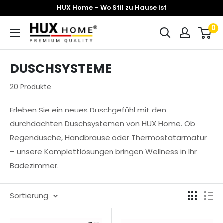
Direkt
HUX Home – Wo Stil zu Hause ist
zum
0
Hux-
Inhalt
Home
DUSCHSYSTEME
20 Produkte
Erleben Sie ein neues Duschgefühl mit den
durchdachten Duschsystemen von HUX Home. Ob
Regendusche, Handbrause oder Thermostatarmatur
– unsere Komplettlösungen bringen Wellness in Ihr
Badezimmer.
Sortierung