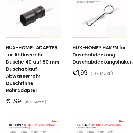
HUX-HOME® ADAPTER
HUX-HOME® HAKEN für
für Abflussrohr
Duschabdeckung
Dusche 40 auf 50 mm
Duschabdeckungshaken
Duschablauf
Sonderpreis
€1,99
(19% MwSt.)
Abwasserrohr
Duschrinne
Rohradapter
Sonderpreis
€1,99
(19% MwSt.)