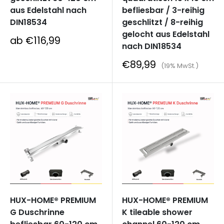
aus Edelstahl nach
befliesbar / 3-reihig
DIN18534
geschlitzt / 8-reihig
gelocht aus Edelstahl
Sonderpreis
ab €116,99
nach DIN18534
Sonderpreis
€89,99
(19% MwSt.)
HUX-HOME® PREMIUM
HUX-HOME® PREMIUM
G Duschrinne
K tileable shower