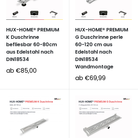
HUX-HOME® PREMIUM
HUX-HOME® PREMIUM
K Duschrinne
G Duschrinne perle
befliesbar 60-80cm
60-120 cm aus
aus Edelstahl nach
Edelstahl nach
DIN18534
DIN18534
Wandmontage
Sonderpreis
ab €85,00
Sonderpreis
ab €69,99