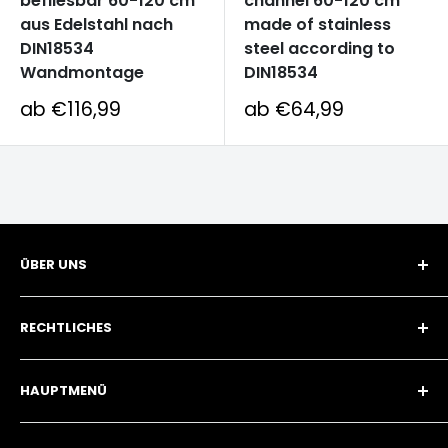
befliesbar 60-120 cm
channel 60-120 cm
aus Edelstahl nach
made of stainless
DIN18534
steel according to
Wandmontage
DIN18534
Sonderpreis
Sonderpreis
ab €116,99
ab €64,99
ÜBER UNS
Hux Home (ISolarPro GmbH)
RECHTLICHES
+49 179 66 22 958
angebot@isolarpro.de
Wiederruf
HAUPTMENÜ
Impressum
Datenschutzerklärung
Home